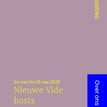
Exposities
24 mei t/m 25 mei 2025
Over ons
Nieuwe Vide
hosts