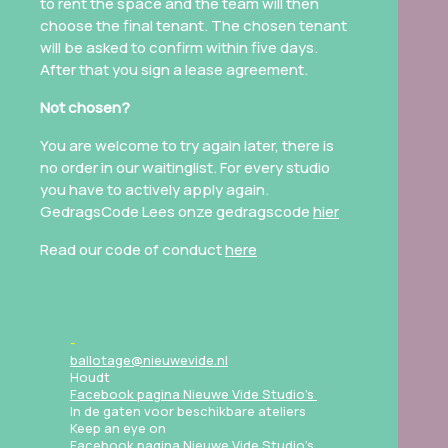
to rent the space and the team will then
choose the final tenant. The chosen tenant
will be asked to confirm within five days.
After that you sign a lease agreement.
Not chosen?
You are welcome to try again later, there is
no order in our waitinglist. For every studio
you have to actively apply again.
GedragsCode
Lees onze gedragscode
hier
Read our code of conduct
here
ballotage@nieuwevide.nl
Houdt
Facebook pagina Nieuwe Vide Studio’s
In de gaten voor beschikbare ateliers
Keep an eye on
Facebook pagina Nieuwe Vide Studio’s