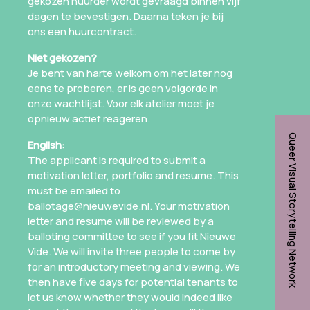
gekozen huurder wordt gevraagd binnen vijf
dagen te bevestigen. Daarna teken je bij
ons een huurcontract.
Niet gekozen?
Je bent van harte welkom om het later nog
eens te proberen, er is geen volgorde in
onze wachtlijst. Voor elk atelier moet je
opnieuw actief reageren.
Queer Visual Storytelling Network
English:
The applicant is required to submit a
motivation letter, portfolio and resume. This
must be emailed to
ballotage@nieuwevide.nl. Your motivation
letter and resume will be reviewed by a
balloting committee to see if you fit Nieuwe
Vide. We will invite three people to come by
for an introductory meeting and viewing. We
then have five days for potential tenants to
let us know whether they would indeed like