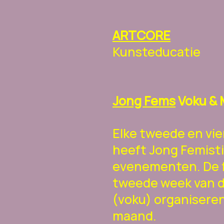
ARTCORE
Kunsteducatie
Jong Fems
Voku & 
Elke tweede en vi
heeft Jong Femisti
evenementen. De f
tweede week van d
(voku) organiseren
maand.