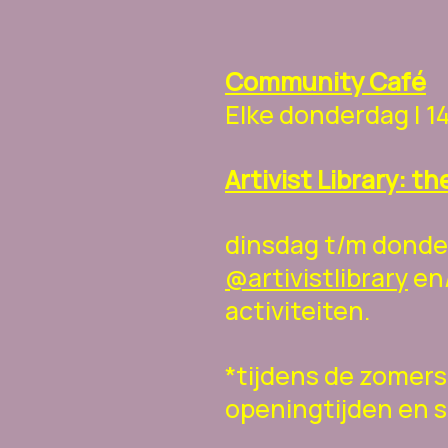
Community Café
Elke donderdag | 1
Artivist Library: t
dinsdag t/m donder
@artivistlibrary
en
activiteiten.
*tijdens de zomers
openingtijden en sl