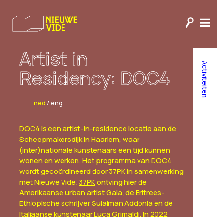
Artist in
Activiteiten
Residency: DOC4
ned
/
eng
DOC4 is een artist-in-residence locatie aan de
Scheepmakersdijk in Haarlem, waar
(inter)nationale kunstenaars een tijd kunnen
wonen en werken. Het programma van DOC4
wordt gecoördineerd door 37PK in samenwerking
met Nieuwe Vide.
37PK
ontving hier de
Amerikaanse urban artist Gaia, de Eritrees-
Ethiopische schrijver Sulaiman Addonia en de
Italiaanse kunstenaar Luca Grimaldi. In 2022