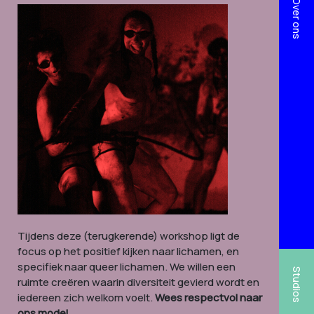
Over ons
Tijdens deze (terugkerende) workshop ligt de
focus op het positief kijken naar lichamen, en
specifiek naar queer lichamen. We willen een
Studios
ruimte creëren waarin diversiteit gevierd wordt en
iedereen zich welkom voelt.
Wees respectvol naar
ons model.