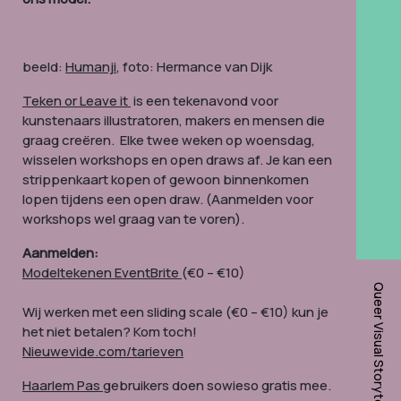
beeld:
Humanji
, foto: Hermance van Dijk
Teken or Leave it
is een tekenavond voor
kunstenaars illustratoren, makers en mensen die
graag creëren. Elke twee weken op woensdag,
wisselen workshops en open draws af. Je kan een
strippenkaart kopen of gewoon binnenkomen
lopen tijdens een open draw. (Aanmelden voor
workshops wel graag van te voren).
Aanmelden:
Modeltekenen EventBrite
(€0 – €10)
Queer Visual Storytelling Network
Wij werken met een sliding scale (€0 – €10) kun je
het niet betalen? Kom toch!
Nieuwevide.com/tarieven
Haarlem Pas
gebruikers doen sowieso gratis mee.