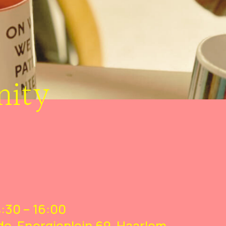
ity
4:30 – 16:00
de, Energieplein 69, Haarlem