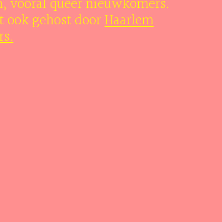
m, vooral queer nieuwkomers.
t ook gehost door
Haarlem
s.