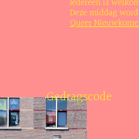
Iedereen is welko
Deze middag word
Queer Nieuwkomer
Gedragscode