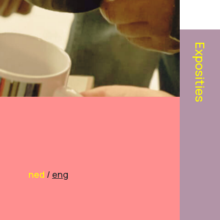
Exposities
ned
/
eng