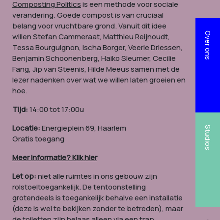
Composting Politics
is een methode voor sociale
verandering. Goede compost is van cruciaal
belang voor vruchtbare grond. Vanuit dit idee
Over ons
willen
Stefan Cammeraat, Matthieu Reijnoudt,
Tessa Bourguignon, Ischa Borger, Veerle Driessen,
Benjamin Schoonenberg, Haiko Sleumer, Cecilie
Fang, Jip van Steenis, Hilde Meeus samen met de
lezer nadenken over wat we willen laten groeien en
hoe.
Tijd:
14:00 tot 17:00u
Locatie:
Energieplein 69, Haarlem
Studios
Gratis toegang
Meer informatie? Klik hier
Let op:
niet alle ruimtes in ons gebouw zijn
rolstoeltoegankelijk. De tentoonstelling
grotendeels is toegankelijk behalve een installatie
(deze is wel te bekijken zonder te betreden), maar
de toiletten zijn helaas alleen via een trap