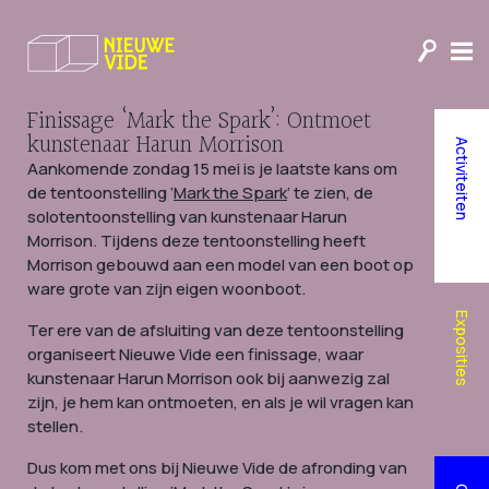
Educatie
ARTCORE
Cineclub
Nieuwe Vide’s Journal of
Finissage ‘Mark the Spark’: Ontmoet
Humanity
kunstenaar Harun Morrison
Activiteiten
Doneer aan Nieuwe Vide
Aankomende zondag 15 mei is je laatste kans om
de tentoonstelling ‘
Mark the Spark
’ te zien, de
solotentoonstelling van kunstenaar Harun
Morrison. Tijdens deze tentoonstelling heeft
Morrison gebouwd aan een model van een boot op
ware grote van zijn eigen woonboot.
Exposities
Ter ere van de afsluiting van deze tentoonstelling
organiseert Nieuwe Vide een finissage, waar
kunstenaar Harun Morrison ook bij aanwezig zal
zijn, je hem kan ontmoeten, en als je wil vragen kan
stellen.
Dus kom met ons bij Nieuwe Vide de afronding van