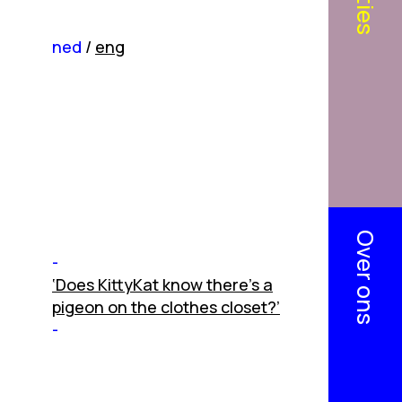
ned
/
eng
Over ons
‘Does KittyKat know there’s a
pigeon on the clothes closet?’