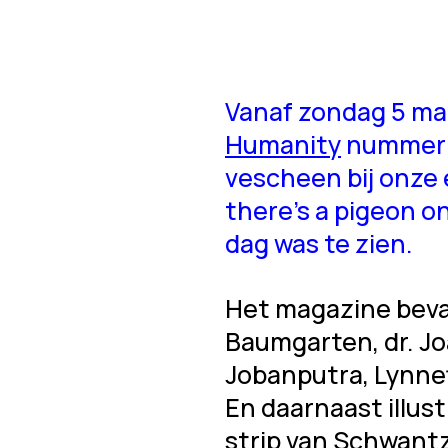
Vanaf zondag 5 maa
Humanity
nummer 5
vescheen bij onze 
there’s a pigeon on
dag was te zien.
Het magazine beva
Baumgarten, dr. Jo
Jobanputra, Lynnet
En daarnaast illustr
strip van Schwant