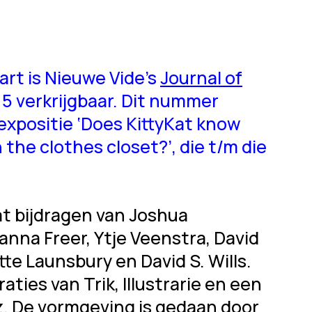
rt is Nieuwe Vide’s
Journal of
 verkrijgbaar. Dit nummer
expositie ‘Does KittyKat know
 the clothes closet?’, die t/m die
t bijdragen van Joshua
anna Freer, Ytje Veenstra, David
te Launsbury en David S. Wills.
aties van Trik, Illustrarie en een
z. De vormgeving is gedaan door