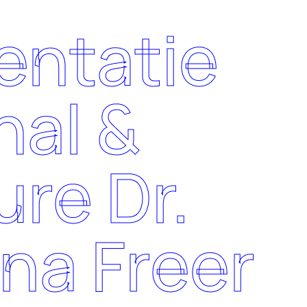
entatie
nal &
ure Dr.
na Freer