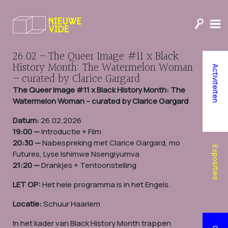
Educatie
ARTCORE
Cineclub
Nieuwe Vide’s Journal of
26.02 – The Queer Image #11 x Black
Humanity
History Month: The Watermelon Woman
Activiteiten
– curated by Clarice Gargard
Doneer aan Nieuwe Vide
The Queer Image #11 x Black History Month: The
Watermelon Woman – curated by Clarice Gargard
Datum:
26.02.2026
19:00 —
Introductie + Film
20:30 —
Nabespreking met Clarice Gargard, mo
Exposities
Futures, Lyse Ishimwe Nsengiyumva
21:20 —
Drankjes + Tentoonstelling
LET OP:
Het hele programma is in het Engels.
Locatie:
Schuur Haarlem
In het kader van Black History Month trappen