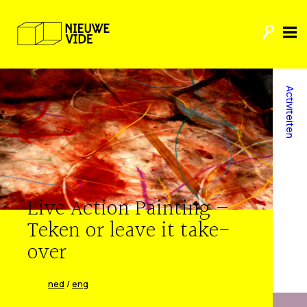
Activiteiten
Live Action Painting –
Teken or leave it take-
over
ned
/
eng