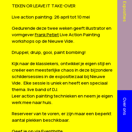
Exposities
TEKEN OR LEAVE IT TAKE-OVER
Live action painting: 26 april tot 10 mei
Gedurende deze twee weken geeft illustrator en
vormgever
Frank Petiet
Live Action Painting
workshops op de Nieuwe Vide.
Druppel, druip, gooi, paint bombing!
Kijk naar de klassiekers, ontwikkel je eigen stijl en
creëer een meesterlijke chaos in deze bijzondere
schildersessies in de expositiezaal bij Nieuwe
Vide. Elke sessie is uniek en heeft een speciaal
thema. live band of DJ.
Leer action painting technieken en neem je eigen
Over ons
werk mee naar huis.
Reserveer van te voren, er zijn maar een beperkt
aantal plekken beschikbaar.
Geef je op via
Eventbrite
.