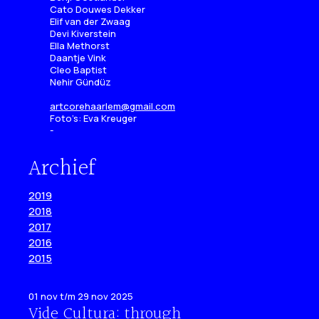
Cato Douwes Dekker
Elif van der Zwaag
Devi Kiverstein
Ella Methorst
Daantje Vink
Cleo Baptist
Nehir Gündüz
artcorehaarlem@gmail.com
Foto’s: Eva Kreuger
Archief
2019
2018
2017
2016
2015
01 nov t/m 29 nov 2025
Vide Cultura: through