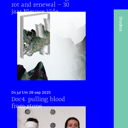
rot and renewal – 30
jaar Nieuwe Vide
Studios
04 jul t/m 28 sep 2025
Doc4: pulling blood
from stone