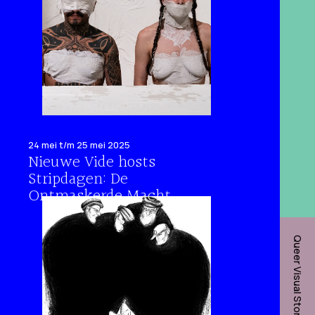
24 mei t/m 25 mei 2025
Nieuwe Vide hosts
Stripdagen: De
Ontmaskerde Macht
Queer Visual Storytelling Network