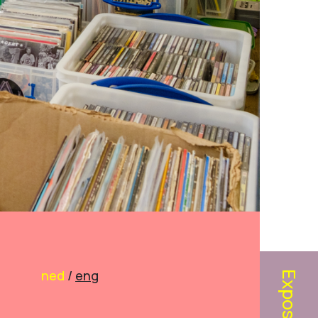
ned
/
eng
Exposities