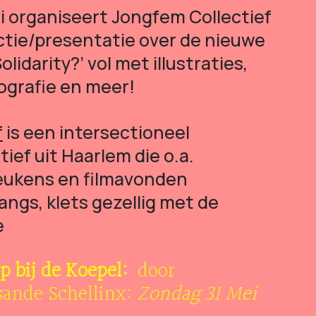
i organiseert Jongfem Collectief
ctie/presentatie over de nieuwe
lidarity?’ vol met illustraties,
tografie en meer!
f
is een intersectioneel
tief uit Haarlem die o.a.
eukens en filmavonden
angs, klets gezellig met de
e
 bij de Koepel:
door
sande Schellinx:
Zondag 31 Mei