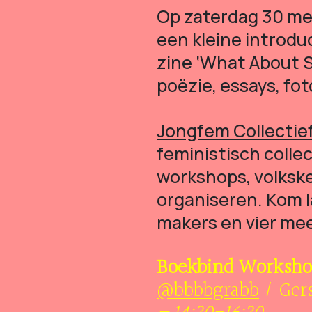
Op zaterdag 30 me
een kleine introdu
zine ‘What About So
poëzie, essays, fo
Jongfem Collectie
feministisch collec
workshops, volksk
organiseren. Kom l
makers en vier me
Boekbind Workshop
@bbbbgrabb
/ Ger