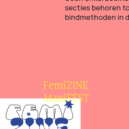
secties behoren t
bindmethoden in d
FemiZINE
ManiFEST