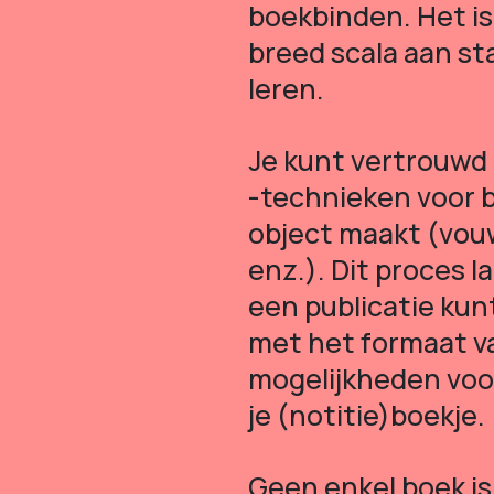
boekbinden. Het is
breed scala aan st
leren.
Je kunt vertrouwd
-technieken voor b
object maakt (vou
enz.). Dit proces la
een publicatie ku
met het formaat va
mogelijkheden voo
je (notitie)boekje.
Geen enkel boek i