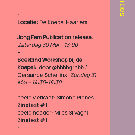
Locatie:
De Koepel Haarlem
–
Jong Fem Publication release
:
Zaterdag 30 Mei – 13:00
–
Boekbind Workshop bij de
Koepel:
door
@bbbbgrabb
/
Gersande Schellinx:
Zondag 31
Mei –
14:30-16:30
–
beeld vierkant: Simone Piebes
Zinefest #1
beeld header: Miles Silvagni
Zinefest #1