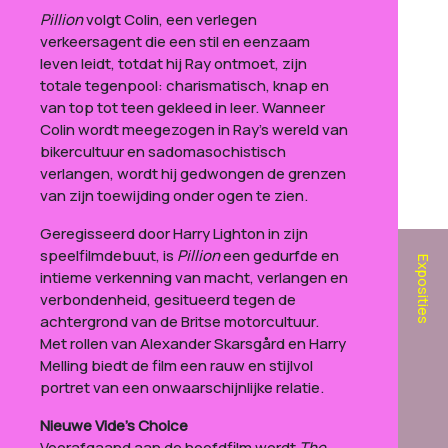
Pillion
volgt Colin, een verlegen
verkeersagent die een stil en eenzaam
leven leidt, totdat hij Ray ontmoet, zijn
totale tegenpool: charismatisch, knap en
van top tot teen gekleed in leer. Wanneer
Colin wordt meegezogen in Ray’s wereld van
bikercultuur en sadomasochistisch
verlangen, wordt hij gedwongen de grenzen
van zijn toewijding onder ogen te zien.
Geregisseerd door Harry Lighton in zijn
speelfilmdebuut, is
Pillion
een gedurfde en
Exposities
intieme verkenning van macht, verlangen en
verbondenheid, gesitueerd tegen de
achtergrond van de Britse motorcultuur.
Met rollen van Alexander Skarsgård en Harry
Melling biedt de film een rauw en stijlvol
portret van een onwaarschijnlijke relatie.
Nieuwe Vide’s Choice
Voorafgaand aan de hoofdfilm wordt
The