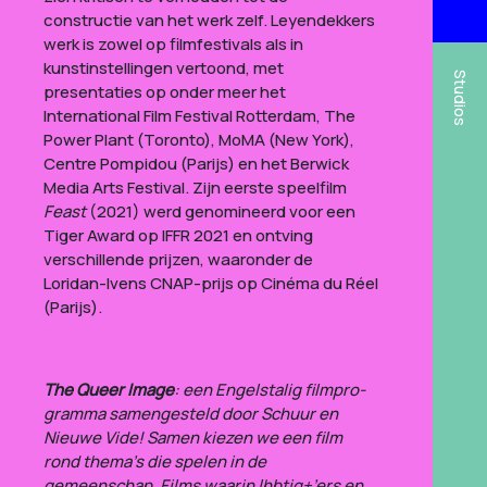
constructie van het werk zelf. Leyendekkers
werk is zowel op filmfestivals als in
kunstinstellingen vertoond, met
Studios
presentaties op onder meer het
International Film Festival Rotterdam, The
Power Plant (Toronto), MoMA (New York),
Centre Pompidou (Parijs) en het Berwick
Media Arts Festival. Zijn eerste speelfilm
Feast
(2021) werd genomineerd voor een
Tiger Award op IFFR 2021 en ontving
verschillende prijzen, waaronder de
Loridan-Ivens CNAP-prijs op Cinéma du Réel
(Parijs).
The Queer Image
: een Engelstalig film­pro­
gramma samen­ge­steld door Schuur en
Nieuwe Vide! Samen kiezen we een film
rond thema’s die spelen in de
gemeenschap. Films waarin lhbtiq+’ers en