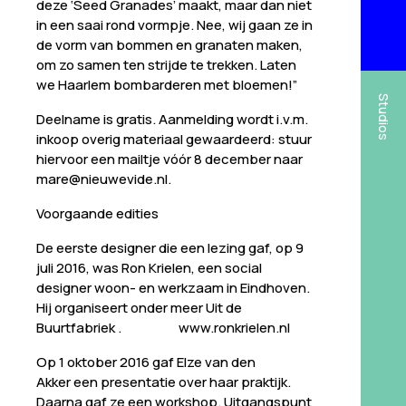
deze ‘Seed Granades’ maakt, maar dan niet
in een saai rond vormpje. Nee, wij gaan ze in
de vorm van bommen en granaten maken,
om zo samen ten strijde te trekken. Laten
we Haarlem bombarderen met bloemen!”
Studios
Deelname is gratis. Aanmelding wordt i.v.m.
inkoop overig materiaal gewaardeerd: stuur
hiervoor een mailtje vóór 8 december naar
mare@nieuwevide.nl.
Voorgaande edities
De eerste designer die een lezing gaf, op 9
juli 2016, was Ron Krielen, een social
designer woon- en werkzaam in Eindhoven.
Hij organiseert onder meer Uit de
Buurtfabriek . www.ronkrielen.nl
Op 1 oktober 2016 gaf Elze van den
Akker een presentatie over haar praktijk.
Daarna gaf ze een workshop. Uitgangspunt