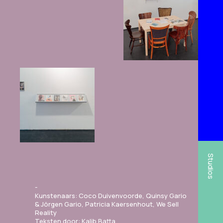
Studios
Kunstenaars: Coco Duivenvoorde, Quinsy Gario
& Jörgen Gario, Patricia Kaersenhout, We Sell
Reality
Teksten door: Kalib Batta