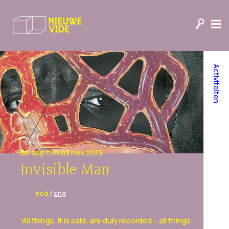
Activiteiten
06 sep t/m 03 nov 2019
Invisible Man
ned
/
eng
‘All things, it is said, are duly recorded – all things