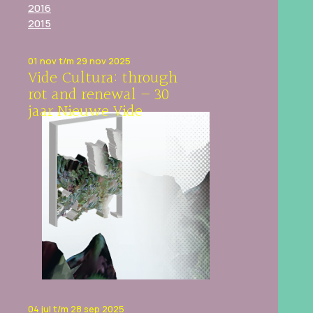
2016
2015
01 nov t/m 29 nov 2025
Vide Cultura: through
rot and renewal – 30
jaar Nieuwe Vide
04 jul t/m 28 sep 2025