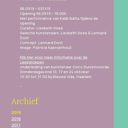
06.09.19 – 03.11.19
Opening 06.09.19 – 18:00h
Met performance van Kalib Batta tijdens de
opening.
Curator: Liesbeth Visee
Selectie kunstenaars: Liesbeth Visee & Lennard
Dost
Concept: Lennard Dost
Image: Patricia Kaersenhout
Klik hier voor meer informatie over de
Leesgroepen
onderleiding van kunstenaar Coco Duivenvoorde
Donderdagavond 10, 17 en 24 oktober
19:30 tot 21:00 bij Nieuwe Vide, Haarlem.
Archief
2019
2018
2017