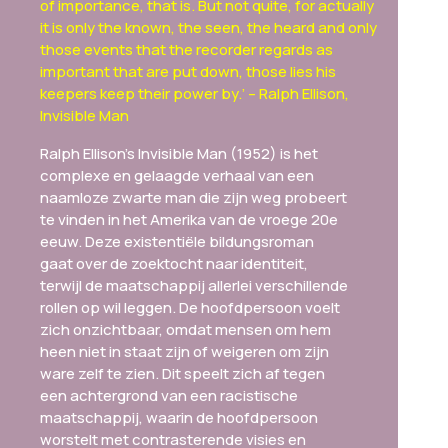
of importance, that is. But not quite, for actually
it is only the known, the seen, the heard and only
those events that the recorder regards as
important that are put down, those lies his
keepers keep their power by.’ – Ralph Ellison,
Invisible Man
Ralph Ellison’s Invisible Man (1952) is het
complexe en gelaagde verhaal van een
naamloze zwarte man die zijn weg probeert
te vinden in het Amerika van de vroege 20e
eeuw. Deze existentiële bildungsroman
gaat over de zoektocht naar identiteit,
terwijl de maatschappij allerlei verschillende
rollen op wil leggen. De hoofdpersoon voelt
zich onzichtbaar, omdat mensen om hem
heen niet in staat zijn of weigeren om zijn
ware zelf te zien. Dit speelt zich af tegen
een achtergrond van een racistische
maatschappij, waarin de hoofdpersoon
worstelt met contrasterende visies en