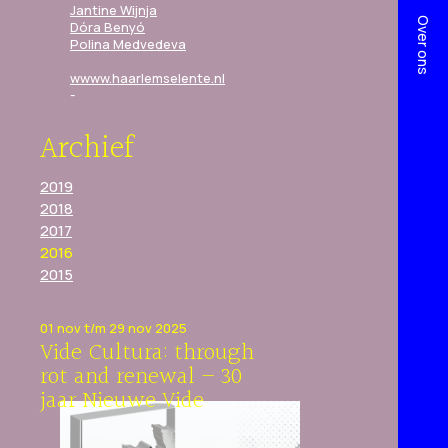
Jantine Wijnja
Over ons
Dóra Benyó
Polina Medvedeva
wwww.haarlemselente.nl
Archief
2019
2018
2017
2016
2015
01 nov t/m 29 nov 2025
Vide Cultura: through
rot and renewal – 30
jaar Nieuwe Vide