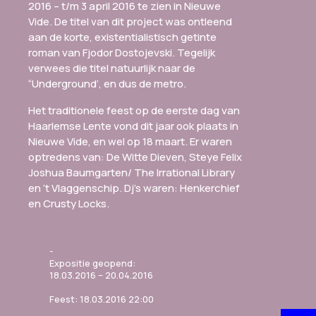
2016 – t/m 3 april 2016 te zien in Nieuwe
Vide. De titel van dit project was ontleend
aan de korte, existentialistisch getinte
roman van Fjodor Dostojevski. Tegelijk
verwees die titel natuurlijk naar de
“Underground’, en dus de metro.
Het traditionele feest op de eerste dag van
Haarlemse Lente vond dit jaar ook plaats in
Nieuwe Vide, en wel op 18 maart. Er waren
optredens van: De Witte Dieven, Steye Felix
Joshua Baumgarten/ The Irrational Library
en ’t Vlaggenschip. Dj’s waren: Henkerchief
en Crusty Locks.
Expositie geopend:
18.03.2016 – 20.04.2016
Feest:
18.03.2016 22:00