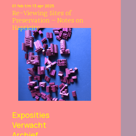
01 feb t/m 13 apr 2025
Re-Viewing Sites of
Preservation – Notes on
Hapticity
Exposities
Verwacht
Archief