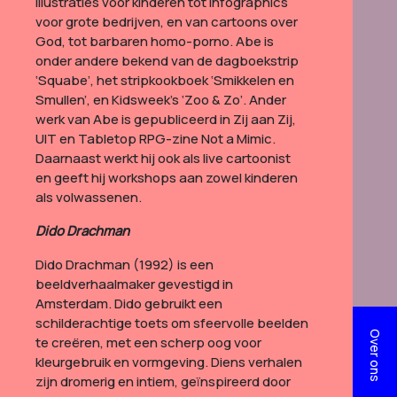
illustraties voor kinderen tot infographics
voor grote bedrijven, en van cartoons over
God, tot barbaren homo-porno.
Abe is
onder andere bekend van de dagboekstrip
‘Squabe’, het stripkookboek ‘Smikkelen en
Smullen’, en Kidsweek’s ‘Zoo & Zo’. Ander
werk van Abe is gepubliceerd in Zij aan Zij,
UIT en Tabletop RPG-zine Not a Mimic.
Daarnaast werkt hij ook als live cartoonist
en geeft hij workshops aan zowel kinderen
als volwassenen.
Dido Drachman
Dido Drachman (1992) is een
beeldverhaalmaker gevestigd in
Amsterdam.
Dido gebruikt een
schilderachtige toets om sfeervolle beelden
Over ons
te creëren, met een scherp oog voor
kleurgebruik en vormgeving. Diens verhalen
zijn dromerig en intiem, geïnspireerd door