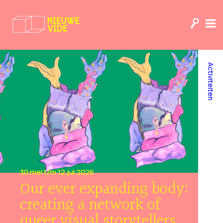
Activiteiten
30 mei t/m 12 jul 2026
Our ever expanding body:
creating a network of
queer visual storytellers