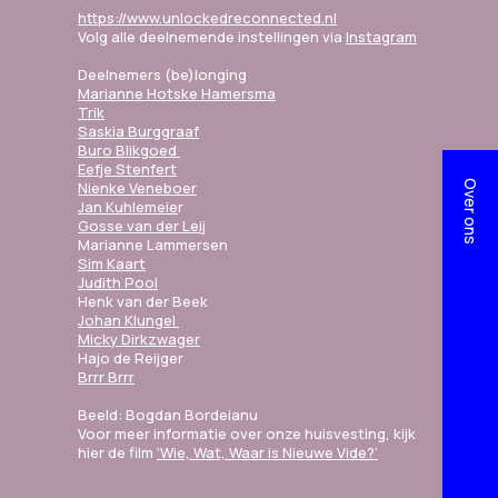
https://www.unlockedreconnected.nl
Volg alle deelnemende instellingen via
Instagram
Deelnemers (be)longing
Marianne Hotske Hamersma
Trik
Saskia Burggraaf
Buro Blikgoed
Eefje Stenfert
Over ons
Nienke Veneboer
Jan Kuhlemeie
r
Gosse van der Leij
Marianne Lammersen
Sim Kaart
Judith Pool
Henk van der Beek
Johan Klungel
Micky Dirkzwager
Hajo de Reijger
Brrr Brrr
Beeld: Bogdan Bordeianu
Voor meer informatie over onze huisvesting, kijk
hier de film
‘Wie, Wat, Waar is Nieuwe Vide?’