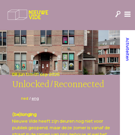
Activiteiten
08 jun t/m 01 sep 2020
Unlocked/Reconnected
ned
/
eng
(be)longing
Nieuwe Vide heeft zijn deuren nog niet voor
publiek geopend, maar deze zomer is vanaf de
straat in de ramen van ons gebouw al wel het