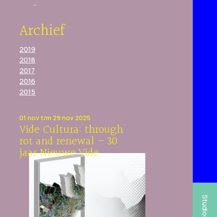
Archief
2019
2018
2017
2016
2015
01 nov t/m 29 nov 2025
Vide Cultura: through
rot and renewal – 30
jaar Nieuwe Vide
Studios