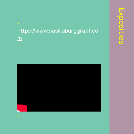
Exposities
https://www.saskiaburggraaf.co
m