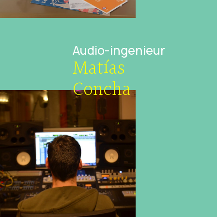
Audio-ingenieur
Matías
Concha