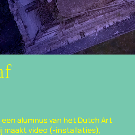
af
s een alumnus van het Dutch Art
ij maakt video (-installaties),