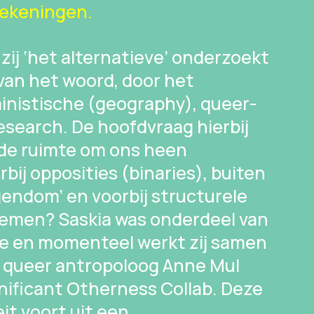
tekeningen.
zij ‘het alternatieve’ onderzoekt
 van het woord, door het
inistische (geography), queer-
research. De hoofdvraag hierbij
 de ruimte om ons heen
bij opposities (binaries), buiten
endom’ en voorbij structurele
temen? Saskia was onderdeel van
ve en momenteel werkt zij samen
 queer antropoloog Anne Mul
nificant Otherness Collab. Deze
t voort uit een