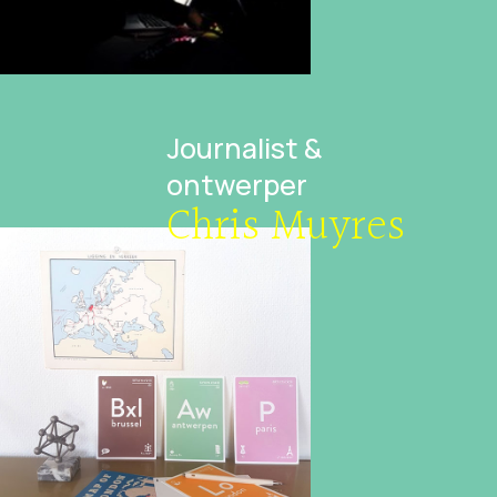
Journalist &
ontwerper
Chris Muyres