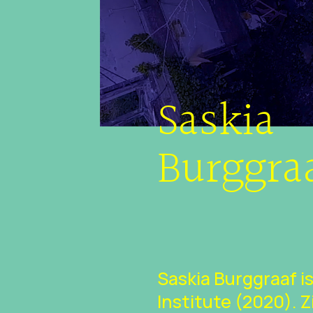
Saskia
Burggra
Saskia Burggraaf i
Institute (2020). Z