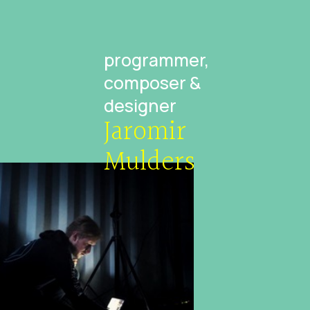
programmer,
composer &
designer
Jaromir
Mulders