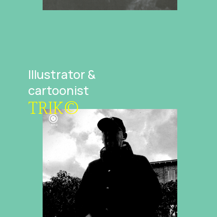
Illustrator &
cartoonist
TRIK©