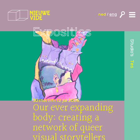
ned
/
eng
Exposities
Studio's
Tes
30 mei t/m 12 jul 2026
Our ever expanding
body: creating a
network of queer
visual storytellers