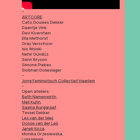
–
ARTCORE
Cato Douwes Dekker
Daantje Vink
Devi Kiverstein
Ella Methorst
Gray Verschoor
Isis Wolski
Nehir Gündüz
Senn Bryson
Simone Piebes
Siobhan Dolieslager
–
Jong Feministisch Collectief Haarlem
–
Open ateliers:
Beth Namenwirth
,
Meli Kuhn
,
Saskia Burggraaf
,
Tessel Dekker,
Lex van der Meij
,
Gosse van der Leij
,
Janek Koza
,
Monika Grzesiewska,
Lola Maggi,