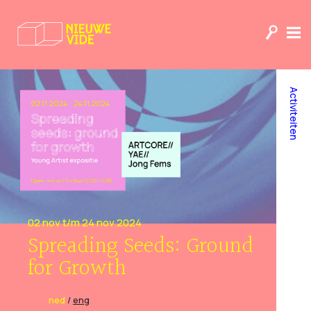
Activiteiten
02 nov t/m 24 nov 2024
Spreading Seeds: Ground
for Growth
ned
/
eng