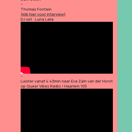
–
Thomas Fontein
(klik hier voor interview)
DJ set : Luna Laila
–
Luister vanaf 4:43min naar Eva Zain van der Horst
op Queer Vibes Radio / Haarlem 105