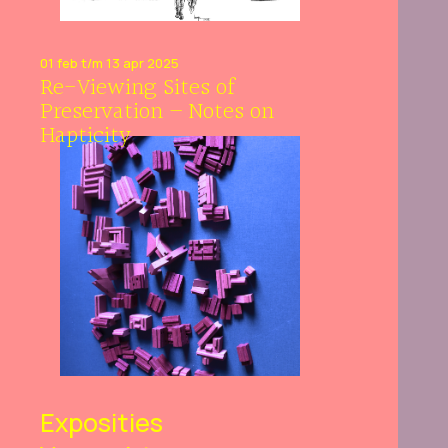
01 feb t/m 13 apr 2025
Re-Viewing Sites of
Preservation – Notes on
Hapticity
Exposities