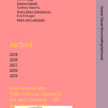
Sanne Kabalt
,
Sydney Waerts,
Queer Visual Storytelling Network
Ana López-Santacruz
,
Eva Kreuger,
Kees van Leeuwen
.
Archief
2019
2018
2017
2016
2015
01 nov t/m 29 nov 2025
Vide Cultura: through
rot and renewal – 30
jaar Nieuwe Vide