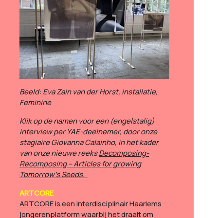
Beeld: Eva Zain van der Horst, installatie,
Feminine
Klik op de namen voor een (engelstalig)
interview per YAE-deelnemer, door onze
stagiaire Giovanna Calainho, in het kader
van onze nieuwe reeks
Decomposing-
Recomposing – Articles for growing
Tomorrow’s Seeds.
ARTCORE
ARTCORE
is een interdisciplinair Haarlems
jongerenplatform waarbij het draait om