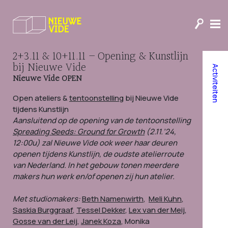
2+3.11 & 10+11.11 – Opening & Kunstlijn
bij Nieuwe Vide
Activiteiten
Nieuwe Vide OPEN
Open ateliers &
tentoonstelling
bij Nieuwe Vide
tijdens Kunstlijn
Aansluitend op de opening van de tentoonstelling
Spreading Seeds: Ground for Growth
(2.11.’24,
12:00u) zal Nieuwe Vide ook weer haar deuren
openen tijdens Kunstlijn, de oudste atelierroute
van Nederland. In het gebouw tonen meerdere
makers hun werk en/of openen zij hun atelier.
Met studiomakers:
Beth Namenwirth
,
Meli Kuhn
,
Saskia Burggraaf
,
Tessel Dekker
,
Lex van der Meij
,
Gosse van der Leij
,
Janek Koza
, Monika